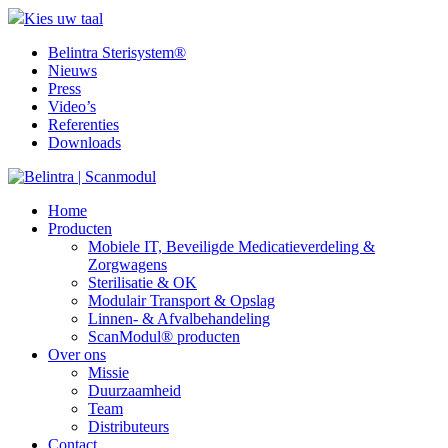
Kies uw taal
Belintra Sterisystem®
Nieuws
Press
Video’s
Referenties
Downloads
Home
Producten
Mobiele IT, Beveiligde Medicatieverdeling &
Zorgwagens
Sterilisatie & OK
Modulair Transport & Opslag
Linnen- & Afvalbehandeling
ScanModul® producten
Over ons
Missie
Duurzaamheid
Team
Distributeurs
Contact