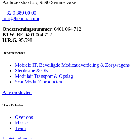
Aalbroekstraat 25, 9890 Semmerzake
+ 32 9 389 00 00
info@belintra.com
Ondernemingsnummer
: 0401 064 712
BTW
: BE 0401 064 712
H.R.G.
95.598
Departementen
Mobiele IT, Beveiligde Medicatieverdeling & Zorgwagens
Sterilisatie & OK
Modulair Transport & Opslag
ScanModul® producten
Alle producten
Over Belintra
Over ons
Missie
Team
Laatste nieuws